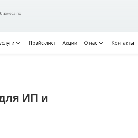
Юридические
Прайс-
Акции
О
 бизнеса по
услуги
лист
нас
услуги
Прайс-лист
Акции
О нас
Контакты
 для ИП и