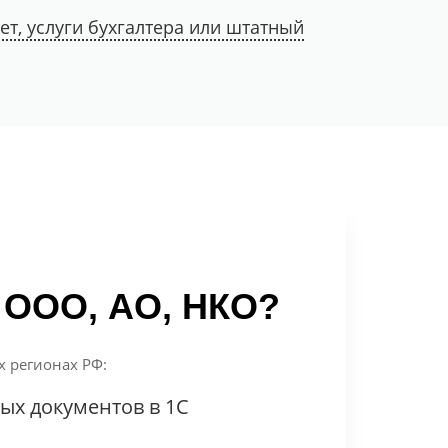
т, услуги бухгалтера или штатный
, ООО, АО, НКО?
х регионах РФ:
ых документов в 1С