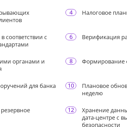
4
акрывающих
Налоговое план
клиентов
6
 в соответствии с
Верификация ра
андартами
8
ими органами и
Формирование о
я
10
поручений для банка
Плановое обнов
неделю
12
 резервное
Хранение данны
дата-центре с 
безопасности