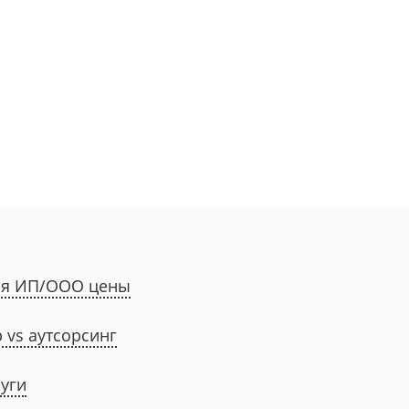
для ИП/ООО цены
 vs аутсорсинг
уги