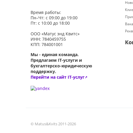
Нов
Кли
Время работы:
При
Пн–Чт: с 09:00 до 19:00
Пт: с 10:00 до 18:00
Вак
Рек
ООО «Матус энд Квитс»
ИНН: 7840459755
Ко
КПП: 784001001
Мы - единая команда.
Предлагаем IT-услуги и
бухгалтерско-юридическую
поддержку.
Перейти на сайт IT-услуг
↗
© Matus&Kvits 2011-2026