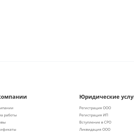
компании
Юридические услу
омпании
Регистрация ООО
ма работы
Регистрация ИП
ывы
Вступление в СРО
тификаты
Ликвидация ООО