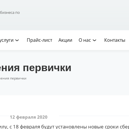
Юридические
Прайс-
Акции
О
 бизнеса по
услуги
лист
нас
услуги
Прайс-лист
Акции
О нас
Контакты
ения первички
нения первички
12 февраля 2020
т силу, с 18 февраля будут установлены новые сроки 